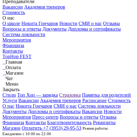
Преподаватели
Вакансии
Академия тренеров
Стоимость
О нас
О школе
Никита Гончаров
Новости
СМИ о нас
Отзывы
Вопросы и ответы
Документы
Дипломы и сертификаты
Система лояльности
Мероприятия
Франшиза
Контакты
TopHop FEST
Главная
Оплата
Магазин
Чат
Меню
Закрыть
Стили
Топ Хоп — зарядка
Страховка
Памятка для родителей
Услуги
Вакансии
Академия тренеров
Расписание
Стоимость
О нас
Никита Гончаров
СМИ о нас
Система лояльности
Документы
Дипломы и сертификаты
Вакансии
Новости
Мероприятия
Пресс-центр
Вопросы и ответы
Отзывы
Франшиза
Контакты
Благотворительность
Реквизиты
Магазин
Оплатить
+7 (3953)
29-95-53
Режим работы:
Ежедневно с 10:00 по 22:00