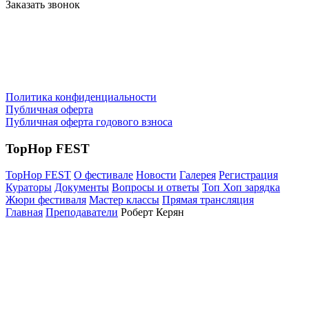
Заказать звонок
Политика конфиденциальности
Публичная оферта
Публичная оферта годового взноса
TopHop FEST
TopHop FEST
О фестивале
Новости
Галерея
Регистрация
Кураторы
Документы
Вопросы и ответы
Топ Хоп зарядка
Жюри фестиваля
Мастер классы
Прямая трансляция
Главная
Преподаватели
Роберт Керян