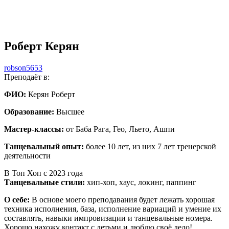
Роберт Керян
robson5653
Преподаёт в:
ФИО:
Керян Роберт
Образование:
Высшее
Мастер-классы:
от Баба Рага, Гео, Льето, Ашпи
Танцевальный опыт:
более 10 лет, из них 7 лет тренерской
деятельности
В Топ Хоп с 2023 года
Танцевальные стили:
хип-хоп, хаус, локинг, паппинг
О себе:
В основе моего преподавания будет лежать хорошая
техника исполнения, база, исполнение вариаций и умение их
составлять, навыки импровизации и танцевальные номера.
Хорошо нахожу контакт с детьми и люблю своё дело!