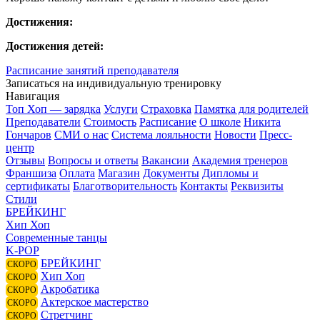
Достижения:
Достижения детей:
Расписание занятий преподавателя
Записаться на индивидуальную тренировку
Навигация
Топ Хоп — зарядка
Услуги
Страховка
Памятка для родителей
Преподаватели
Стоимость
Расписание
О школе
Никита
Гончаров
СМИ о нас
Система лояльности
Новости
Пресс-
центр
Отзывы
Вопросы и ответы
Вакансии
Академия тренеров
Франшиза
Оплата
Магазин
Документы
Дипломы и
сертификаты
Благотворительность
Контакты
Реквизиты
Стили
БРЕЙКИНГ
Хип Хоп
Современные танцы
K-POP
БРЕЙКИНГ
СКОРО
Хип Хоп
СКОРО
Акробатика
СКОРО
Актерское мастерство
СКОРО
Стретчинг
СКОРО