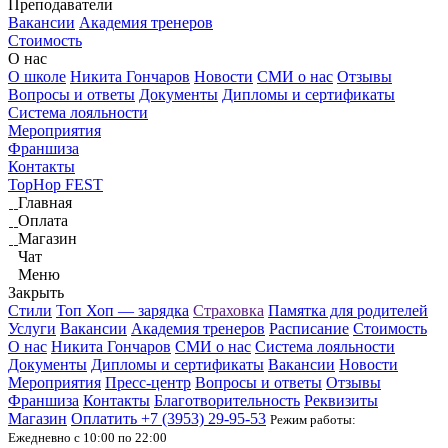
Преподаватели
Вакансии
Академия тренеров
Стоимость
О нас
О школе
Никита Гончаров
Новости
СМИ о нас
Отзывы
Вопросы и ответы
Документы
Дипломы и сертификаты
Система лояльности
Мероприятия
Франшиза
Контакты
TopHop FEST
Главная
Оплата
Магазин
Чат
Меню
Закрыть
Стили
Топ Хоп — зарядка
Страховка
Памятка для родителей
Услуги
Вакансии
Академия тренеров
Расписание
Стоимость
О нас
Никита Гончаров
СМИ о нас
Система лояльности
Документы
Дипломы и сертификаты
Вакансии
Новости
Мероприятия
Пресс-центр
Вопросы и ответы
Отзывы
Франшиза
Контакты
Благотворительность
Реквизиты
Магазин
Оплатить
+7 (3953)
29-95-53
Режим работы:
Ежедневно с 10:00 по 22:00