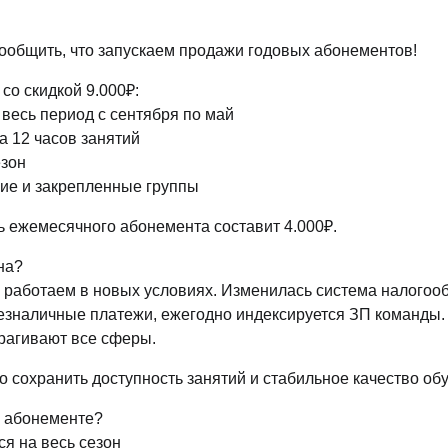
Вопросы и ответы
ообщить, что запускаем продажи годовых абонементов!
Документы
со скидкой 9.000₽:
Дипломы и сертификаты
 весь период с сентября по май
за 12 часов занятий
Система лояльности
езон
ние и закрепленные группы
ь ежемесячного абонемента составит 4.000₽.
на?
ы работаем в новых условиях. Изменилась система налогоо
безналичные платежи, ежегодно индексируется ЗП команды
трагивают все сферы.
о сохранить доступность занятий и стабильное качество об
м абонементе?
ся на весь сезон