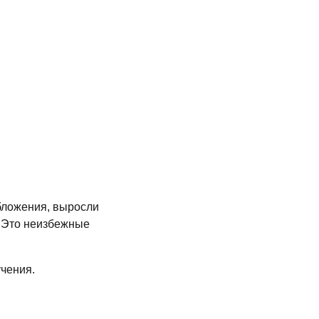
бложения, выросли
. Это неизбежные
учения.