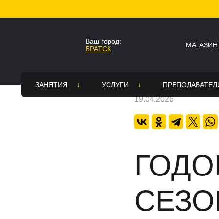
Главная
Новости
ГОДОВОЙ АБОНЕМЕНТ С
Ваш город:
МАГАЗИН
БРАТСК
Ваш город Братск?
НАЗАД
Да
Нет
ЗАНЯТИЯ
УСЛУГИ
ПРЕПОДАВАТЕЛ
19.04.2026
Стили
Все услуги
Вакансии
Топ Хоп — зарядка
Постановка танцевального номе
Академия тре
Расписание
Зал для танцев в аренду в Братс
ГОДО
Страховка
Танцевальное шоу на праздник
СЕЗОН
Памятка для родителей