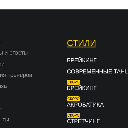
ы
СТИЛИ
ы и ответы
БРЕЙКИНГ
ии
СОВРЕМЕННЫЕ ТАН
ия тренеров
СКОРО
иза
БРЕЙКИНГ
СКОРО
АКРОБАТИКА
н
СКОРО
нты
СТРЕТЧИНГ