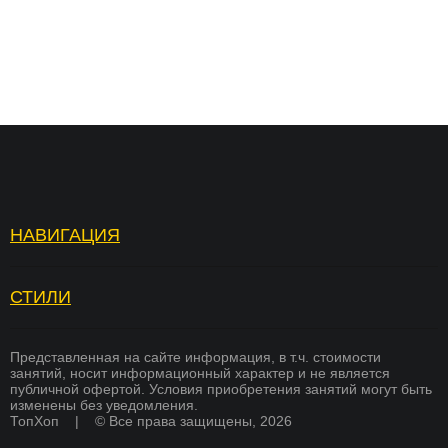
НАВИГАЦИЯ
Топ Хоп — зарядка
Отзывы
Услуги
Вопросы и ответы
СТИЛИ
БРЕЙКИНГ
Страховка
Вакансии
ХИП ХОП
Памятка для родителей
Академия тренеров
Представленная на сайте информация, в т.ч. стоимости
занятий, носит информационный характер и не является
СОВРЕМЕННЫЕ ТАНЦЫ
публичной офертой. Условия приобретения занятий могут быть
Преподаватели
Франшиза
изменены без уведомления.
K-POP
ТопХоп | © Все права защищены, 2026
Стоимость
Оплата