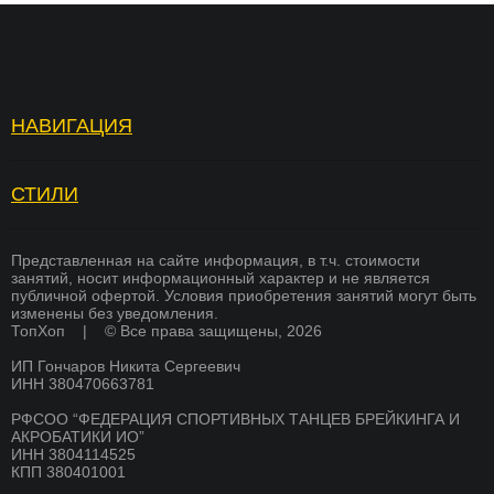
НАВИГАЦИЯ
Топ Хоп — зарядка
Отзывы
Услуги
Вопросы и ответы
СТИЛИ
БРЕЙКИНГ
Страховка
Вакансии
ХИП ХОП
Памятка для родителей
Академия тренеров
Представленная на сайте информация, в т.ч. стоимости
занятий, носит информационный характер и не является
СОВРЕМЕННЫЕ ТАНЦЫ
публичной офертой. Условия приобретения занятий могут быть
Преподаватели
Франшиза
изменены без уведомления.
K-POP
ТопХоп | © Все права защищены, 2026
Стоимость
Оплата
ИП Гончаров Никита Сергеевич
СКОРО
Расписание
Магазин
БРЕЙКИНГ
ИНН 380470663781
О школе
Документы
РФСОО “ФЕДЕРАЦИЯ СПОРТИВНЫХ ТАНЦЕВ БРЕЙКИНГА И
СКОРО
АКРОБАТИКИ ИО”
ХИП ХОП
Никита Гончаров
Дипломы и сертификаты
ИНН 3804114525
КПП 380401001
СКОРО
СМИ о нас
Благотворительность