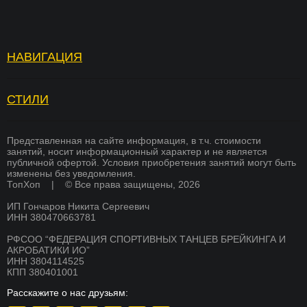
НАВИГАЦИЯ
Топ Хоп — зарядка
Отзывы
Услуги
Вопросы и ответы
СТИЛИ
БРЕЙКИНГ
Страховка
Вакансии
ХИП ХОП
Памятка для родителей
Академия тренеров
Представленная на сайте информация, в т.ч. стоимости
занятий, носит информационный характер и не является
СОВРЕМЕННЫЕ ТАНЦЫ
публичной офертой. Условия приобретения занятий могут быть
Преподаватели
Франшиза
изменены без уведомления.
K-POP
ТопХоп | © Все права защищены, 2026
Стоимость
Оплата
ИП Гончаров Никита Сергеевич
СКОРО
Расписание
Магазин
БРЕЙКИНГ
ИНН 380470663781
О школе
Документы
РФСОО “ФЕДЕРАЦИЯ СПОРТИВНЫХ ТАНЦЕВ БРЕЙКИНГА И
СКОРО
АКРОБАТИКИ ИО”
ХИП ХОП
Никита Гончаров
Дипломы и сертификаты
ИНН 3804114525
КПП 380401001
СКОРО
СМИ о нас
Благотворительность
АКРОБАТИКА
Расскажите о нас друзьям:
Система лояльности
Контакты