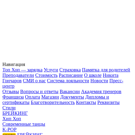
Навигация
Топ Хоп — зарядка
Услуги
Страховка
Памятка для родителей
Преподаватели
Стоимость
Расписание
О школе
Никита
Гончаров
СМИ о нас
Система лояльности
Новости
Пресс-
центр
Отзывы
Вопросы и ответы
Вакансии
Академия тренеров
Франшиза
Оплата
Магазин
Документы
Дипломы и
сертификаты
Благотворительность
Контакты
Реквизиты
Стили
БРЕЙКИНГ
Хип Хоп
Современные танцы
K-POP
БРЕЙКИНГ