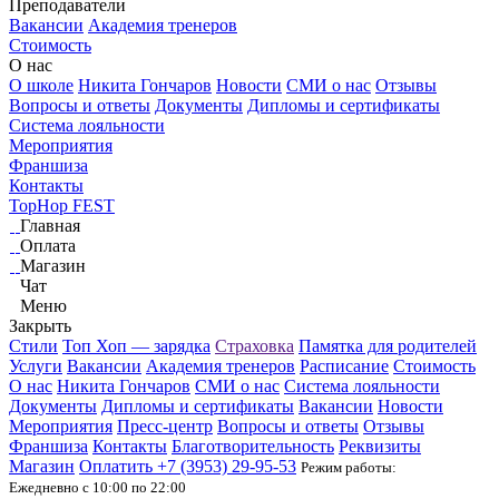
Преподаватели
Вакансии
Академия тренеров
Стоимость
О нас
О школе
Никита Гончаров
Новости
СМИ о нас
Отзывы
Вопросы и ответы
Документы
Дипломы и сертификаты
Система лояльности
Мероприятия
Франшиза
Контакты
TopHop FEST
Главная
Оплата
Магазин
Чат
Меню
Закрыть
Стили
Топ Хоп — зарядка
Страховка
Памятка для родителей
Услуги
Вакансии
Академия тренеров
Расписание
Стоимость
О нас
Никита Гончаров
СМИ о нас
Система лояльности
Документы
Дипломы и сертификаты
Вакансии
Новости
Мероприятия
Пресс-центр
Вопросы и ответы
Отзывы
Франшиза
Контакты
Благотворительность
Реквизиты
Магазин
Оплатить
+7 (3953)
29-95-53
Режим работы:
Ежедневно с 10:00 по 22:00