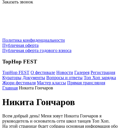
Заказать звонок
Политика конфиденциальности
Публичная оферта
Публичная оферта годового взноса
TopHop FEST
TopHop FEST
О фестивале
Новости
Галерея
Регистрация
Кураторы
Документы
Вопросы и ответы
Топ Хоп зарядка
Жюри фестиваля
Мастер классы
Прямая трансляция
Главная
Никита Гончаров
Никита Гончаров
Всем добрый день! Меня зовут Никита Гончаров я
руководитель и основатель сети школ танцев Топ Хоп.
На этой странице будет собрана основная информация обо