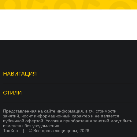
НАВИГАЦИЯ
Топ Хоп — зарядка
Отзывы
Услуги
Вопросы и ответы
СТИЛИ
БРЕЙКИНГ
Страховка
Вакансии
ХИП ХОП
Памятка для родителей
Академия тренеров
Представленная на сайте информация, в т.ч. стоимости
занятий, носит информационный характер и не является
СОВРЕМЕННЫЕ ТАНЦЫ
публичной офертой. Условия приобретения занятий могут быть
Преподаватели
Франшиза
изменены без уведомления.
K-POP
ТопХоп | © Все права защищены, 2026
Стоимость
Оплата