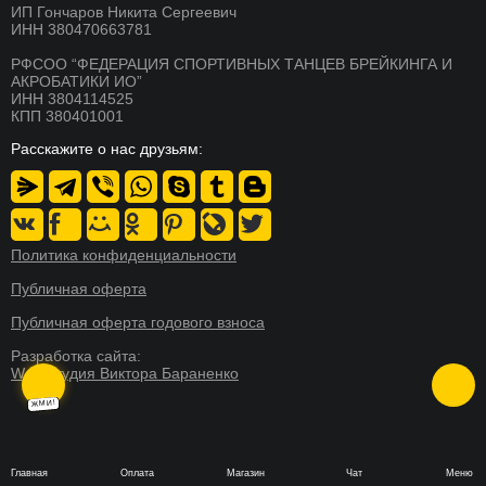
ИП Гончаров Никита Сергеевич
СКОРО
Расписание
Магазин
БРЕЙКИНГ
ИНН 380470663781
О школе
Документы
РФСОО “ФЕДЕРАЦИЯ СПОРТИВНЫХ ТАНЦЕВ БРЕЙКИНГА И
СКОРО
АКРОБАТИКИ ИО”
ХИП ХОП
Никита Гончаров
Дипломы и сертификаты
ИНН 3804114525
КПП 380401001
СКОРО
СМИ о нас
Благотворительность
АКРОБАТИКА
Расскажите о нас друзьям:
Система лояльности
Контакты
СКОРО
АКТЕРСКОЕ МАСТЕРСТВО
Новости
Реквизиты
СКОРО
Пресс-центр
СТРЕТЧИНГ
Политика конфиденциальности
СКОРО
Публичная оферта
ФИТНЕС ТАНЦЫ
Публичная оферта годового взноса
Разработка сайта:
Web-студия Виктора Бараненко
Главная
Оплата
Магазин
Чат
Меню