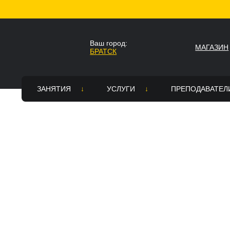
Главная
Будь в стиле ТопХоп
Билет на от
Ваш город:
МАГАЗИН
БРАТСК
Ваш город Братск?
Да
Нет
ЗАНЯТИЯ
УСЛУГИ
ПРЕПОДАВАТЕЛ
Стили
Все услуги
Вакансии
Топ Хоп — зарядка
Постановка танцевального номе
Академия тре
Расписание
Зал для танцев в аренду в Братс
Страховка
Танцевальное шоу на праздник
Памятка для родителей