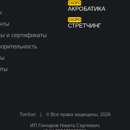
СКОРО
АКРОБАТИКА
н
СКОРО
нты
СТРЕТЧИНГ
ы и сертификаты
ворительность
ты
иты
ТопХоп | © Все права защищены, 2026
ИП Гончаров Никита Сергеевич