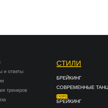
Вопросы и ответы
Документы
Дипломы и сертификаты
Система лояльности
ы
СТИЛИ
ы и ответы
БРЕЙКИНГ
ии
СОВРЕМЕННЫЕ ТАН
ия тренеров
СКОРО
иза
БРЕЙКИНГ