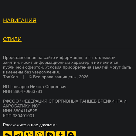
НАВИГАЦИЯ
Топ Хоп — зарядка
Отзывы
Услуги
Вопросы и ответы
СТИЛИ
БРЕЙКИНГ
Страховка
Вакансии
ХИП ХОП
Памятка для родителей
Академия тренеров
Представленная на сайте информация, в т.ч. стоимости
занятий, носит информационный характер и не является
СОВРЕМЕННЫЕ ТАНЦЫ
публичной офертой. Условия приобретения занятий могут быть
Преподаватели
Франшиза
изменены без уведомления.
K-POP
ТопХоп | © Все права защищены, 2026
Стоимость
Оплата
ИП Гончаров Никита Сергеевич
СКОРО
Расписание
Магазин
БРЕЙКИНГ
ИНН 380470663781
О школе
Документы
РФСОО “ФЕДЕРАЦИЯ СПОРТИВНЫХ ТАНЦЕВ БРЕЙКИНГА И
СКОРО
АКРОБАТИКИ ИО”
ХИП ХОП
Никита Гончаров
Дипломы и сертификаты
ИНН 3804114525
КПП 380401001
СКОРО
СМИ о нас
Благотворительность
АКРОБАТИКА
Расскажите о нас друзьям:
Система лояльности
Контакты
СКОРО