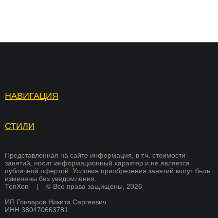
НАВИГАЦИЯ
Топ Хоп — зарядка
Отзывы
Услуги
Вопросы и ответы
СТИЛИ
БРЕЙКИНГ
Страховка
Вакансии
ХИП ХОП
Памятка для родителей
Академия тренеров
Представленная на сайте информация, в т.ч. стоимости
занятий, носит информационный характер и не является
СОВРЕМЕННЫЕ ТАНЦЫ
публичной офертой. Условия приобретения занятий могут быть
Преподаватели
Франшиза
изменены без уведомления.
K-POP
ТопХоп | © Все права защищены, 2026
Стоимость
Оплата
ИП Гончаров Никита Сергеевич
СКОРО
Расписание
Магазин
БРЕЙКИНГ
ИНН 380470663781