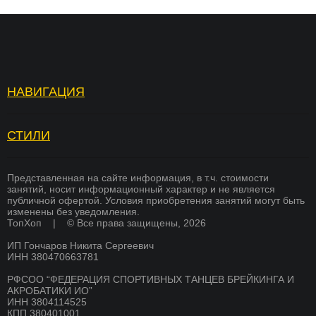
НАВИГАЦИЯ
Топ Хоп — зарядка
Отзывы
Услуги
Вопросы и ответы
СТИЛИ
БРЕЙКИНГ
Страховка
Вакансии
ХИП ХОП
Памятка для родителей
Академия тренеров
Представленная на сайте информация, в т.ч. стоимости
занятий, носит информационный характер и не является
СОВРЕМЕННЫЕ ТАНЦЫ
публичной офертой. Условия приобретения занятий могут быть
Преподаватели
Франшиза
изменены без уведомления.
K-POP
ТопХоп | © Все права защищены, 2026
Стоимость
Оплата
ИП Гончаров Никита Сергеевич
СКОРО
Расписание
Магазин
БРЕЙКИНГ
ИНН 380470663781
О школе
Документы
РФСОО “ФЕДЕРАЦИЯ СПОРТИВНЫХ ТАНЦЕВ БРЕЙКИНГА И
СКОРО
АКРОБАТИКИ ИО”
ХИП ХОП
Никита Гончаров
Дипломы и сертификаты
ИНН 3804114525
КПП 380401001