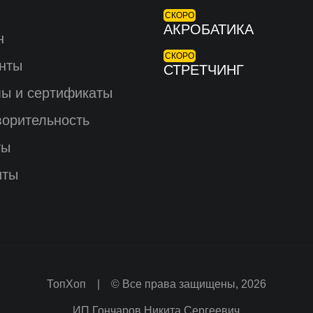
СКОРО
АКРОБАТИКА
н
СКОРО
нты
СТРЕТЧИНГ
ы и сертификаты
ворительность
ты
иты
ТопХоп | © Все права защищены, 2026
ИП Гончаров Никита Сергеевич