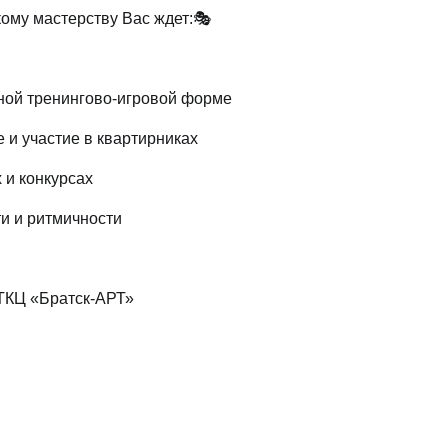
Вопросы и ответы
кому мастерству Вас ждет:🎭
Документы
ьной тренингово-игровой форме
Дипломы и сертификаты
е и участие в квартирниках
Система лояльности
 и конкурсах
ти и ритмичности
 ТКЦ «Братск-АРТ»