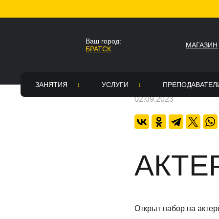
Главная
Новости
АКТЕРСКОЕ МАСТЕРСТ
Ваш город:
МАГАЗИН
БРАТСК
Ваш город Братск?
НАЗАД
Да
Нет
ЗАНЯТИЯ
УСЛУГИ
ПРЕПОДАВАТЕЛ
02.09.2023
Стили
Все услуги
Вакансии
Топ Хоп — зарядка
Постановка танцевального номе
Академия тре
Расписание
Зал для танцев в аренду в Братс
АКТЕ
Страховка
Танцевальное шоу на праздник
Памятка для родителей
Открыт набор на актерс