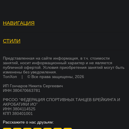
НАВИГАЦИЯ
Топ Хоп — зарядка
Отзывы
Услуги
Вопросы и ответы
СТИЛИ
БРЕЙКИНГ
Страховка
Вакансии
ХИП ХОП
Памятка для родителей
Академия тренеров
Представленная на сайте информация, в т.ч. стоимости
занятий, носит информационный характер и не является
СОВРЕМЕННЫЕ ТАНЦЫ
публичной офертой. Условия приобретения занятий могут быть
Преподаватели
Франшиза
изменены без уведомления.
K-POP
ТопХоп | © Все права защищены, 2026
Стоимость
Оплата
ИП Гончаров Никита Сергеевич
СКОРО
Расписание
Магазин
БРЕЙКИНГ
ИНН 380470663781
О школе
Документы
РФСОО “ФЕДЕРАЦИЯ СПОРТИВНЫХ ТАНЦЕВ БРЕЙКИНГА И
СКОРО
АКРОБАТИКИ ИО”
ХИП ХОП
Никита Гончаров
Дипломы и сертификаты
ИНН 3804114525
КПП 380401001
СКОРО
СМИ о нас
Благотворительность
АКРОБАТИКА
Расскажите о нас друзьям:
Система лояльности
Контакты
СКОРО