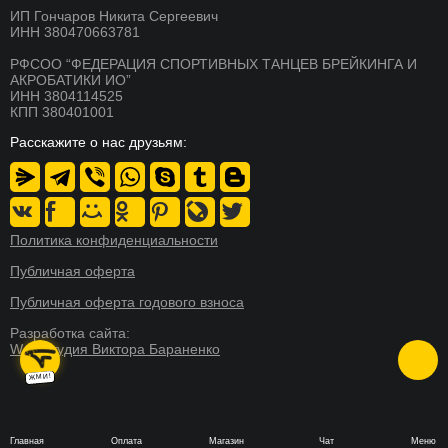
ИП Гончаров Никита Сергеевич
СКОРО
Расписание
Магазин
БРЕЙКИНГ
ИНН 380470663781
О школе
Документы
РФСОО “ФЕДЕРАЦИЯ СПОРТИВНЫХ ТАНЦЕВ БРЕЙКИНГА И
СКОРО
АКРОБАТИКИ ИО”
ХИП ХОП
Никита Гончаров
Дипломы и сертификаты
ИНН 3804114525
КПП 380401001
СКОРО
СМИ о нас
Благотворительность
АКРОБАТИКА
Расскажите о нас друзьям:
Система лояльности
Контакты
СКОРО
АКТЕРСКОЕ МАСТЕРСТВО
Новости
Реквизиты
СКОРО
Пресс-центр
СТРЕТЧИНГ
Политика конфиденциальности
СКОРО
Публичная оферта
ФИТНЕС ТАНЦЫ
Публичная оферта годового взноса
Разработка сайта:
Web-студия Виктора Бараненко
Главная
Оплата
Магазин
Чат
Меню