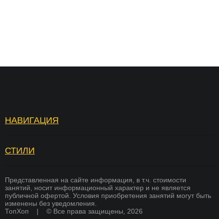
НАВИГАЦИЯ
Топ Хоп — зарядка
Отзывы
Услуги
Вопросы и ответы
СТИЛИ
БРЕЙКИНГ
Страховка
Вакансии
ХИП ХОП
Памятка для родителей
Академия тренеров
Представленная на сайте информация, в т.ч. стоимости
занятий, носит информационный характер и не является
СОВРЕМЕННЫЕ ТАНЦЫ
публичной офертой. Условия приобретения занятий могут быть
Преподаватели
Франшиза
изменены без уведомления.
K-POP
ТопХоп | © Все права защищены, 2026
Стоимость
Оплата