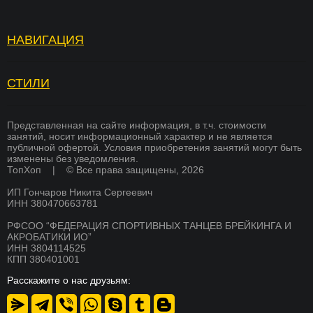
НАВИГАЦИЯ
Топ Хоп — зарядка
Отзывы
Услуги
Вопросы и ответы
СТИЛИ
БРЕЙКИНГ
Страховка
Вакансии
ХИП ХОП
Памятка для родителей
Академия тренеров
Представленная на сайте информация, в т.ч. стоимости
занятий, носит информационный характер и не является
СОВРЕМЕННЫЕ ТАНЦЫ
публичной офертой. Условия приобретения занятий могут быть
Преподаватели
Франшиза
изменены без уведомления.
K-POP
ТопХоп | © Все права защищены, 2026
Стоимость
Оплата
ИП Гончаров Никита Сергеевич
СКОРО
Расписание
Магазин
БРЕЙКИНГ
ИНН 380470663781
О школе
Документы
РФСОО “ФЕДЕРАЦИЯ СПОРТИВНЫХ ТАНЦЕВ БРЕЙКИНГА И
СКОРО
АКРОБАТИКИ ИО”
ХИП ХОП
Никита Гончаров
Дипломы и сертификаты
ИНН 3804114525
КПП 380401001
СКОРО
СМИ о нас
Благотворительность
АКРОБАТИКА
Расскажите о нас друзьям:
Система лояльности
Контакты
СКОРО
АКТЕРСКОЕ МАСТЕРСТВО