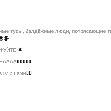
Вопросы и ответы
Документы
Дипломы и сертификаты
ные тусы, балдёжные люди, потрясающие т
🤯🤩
Система лояльности
ЙФУЙТЕ
🌟
ДНАААА
‼‼‼‼‼
сте с нами
❤