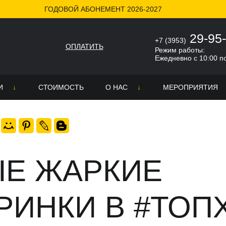
ГОДОВОЙ АБОНЕМЕНТ 2026-2027
КИ В #ТопХоп 🔥
29-95
+7 (3953)
ОПЛАТИТЬ
Режим работы:
Ежедневно с 10:00 п
И
СТОИМОСТЬ
О НАС
МЕРОПРИЯТИЯ
О школе
ра
Никита Гончаров
неров
ке
Новости
Е ЖАРКИЕ
СМИ о нас
РИНКИ В #ТОП
Отзывы