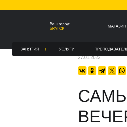
Главная
Новости
САМЫЕ ЖАРКИЕ ВЕЧЕРИН
Ваш город:
МАГАЗИН
БРАТСК
Ваш город Братск?
НАЗАД
Да
Нет
ЗАНЯТИЯ
УСЛУГИ
ПРЕПОДАВАТЕЛ
27.01.2022
Стили
Все услуги
Вакансии
Топ Хоп — зарядка
Постановка танцевального номе
Академия тре
Расписание
Зал для танцев в аренду в Братс
САМЫ
Страховка
Танцевальное шоу на праздник
ВЕЧЕ
Памятка для родителей