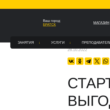
Главная
Новости
Стартовый набор с выго
Ваш город:
МАГАЗИН
БРАТСК
Ваш город Братск?
НАЗАД
Да
Нет
ЗАНЯТИЯ
УСЛУГИ
ПРЕПОДАВАТЕЛ
28.10.2022
Стили
Все услуги
Вакансии
Топ Хоп — зарядка
Постановка танцевального номе
Академия тре
Расписание
Зал для танцев в аренду в Братс
СТАР
Страховка
Танцевальное шоу на праздник
ВЫГО
Памятка для родителей