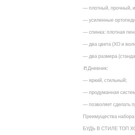
— плотный, прочный, 
— усиленные ортопеди
— спинка: плотная пен
— два цвета (ХО и вол
— два размера (станда
📒Дневник:
— яркий, стильный;
— продуманная систем
— позволяет сделать 
Преимущества набора в
БУДЬ В СТИЛЕ ТОП ХОП