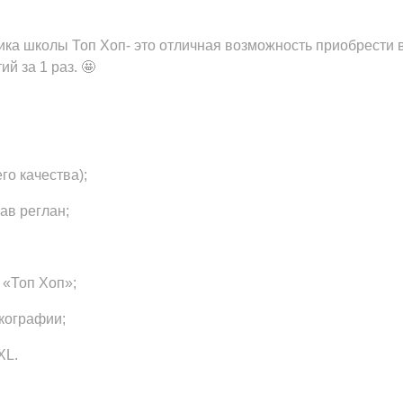
Вопросы и ответы
ика школы Топ Хоп- это отличная возможность приобрести 
Документы
й за 1 раз. 🤩
Дипломы и сертификаты
Система лояльности
о качества);
ав реглан;
«Топ Хоп»;
кографии;
XL.