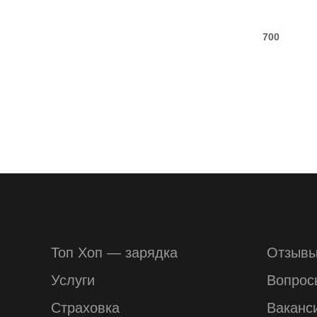
700
Топ Хоп — зарядка
Отзыв
Услуги
Вопрос
Страховка
Ваканс