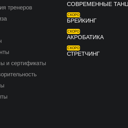
СОВРЕМЕННЫЕ ТАН
ия тренеров
СКОРО
иза
БРЕЙКИНГ
СКОРО
АКРОБАТИКА
н
СКОРО
нты
СТРЕТЧИНГ
ы и сертификаты
ворительность
ты
иты