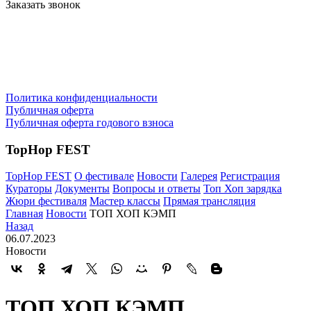
Заказать звонок
Политика конфиденциальности
Публичная оферта
Публичная оферта годового взноса
TopHop FEST
TopHop FEST
О фестивале
Новости
Галерея
Регистрация
Кураторы
Документы
Вопросы и ответы
Топ Хоп зарядка
Жюри фестиваля
Мастер классы
Прямая трансляция
Главная
Новости
ТОП ХОП КЭМП
Назад
06.07.2023
Новости
ТОП ХОП КЭМП