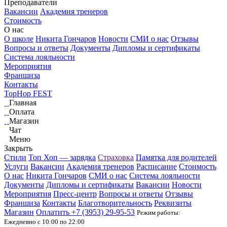
Преподаватели
Вакансии
Академия тренеров
Стоимость
О нас
О школе
Никита Гончаров
Новости
СМИ о нас
Отзывы
Вопросы и ответы
Документы
Дипломы и сертификаты
Система лояльности
Мероприятия
Франшиза
Контакты
TopHop FEST
Главная
Оплата
Магазин
Чат
Меню
Закрыть
Стили
Топ Хоп — зарядка
Страховка
Памятка для родителей
Услуги
Вакансии
Академия тренеров
Расписание
Стоимость
О нас
Никита Гончаров
СМИ о нас
Система лояльности
Документы
Дипломы и сертификаты
Вакансии
Новости
Мероприятия
Пресс-центр
Вопросы и ответы
Отзывы
Франшиза
Контакты
Благотворительность
Реквизиты
Магазин
Оплатить
+7 (3953)
29-95-53
Режим работы:
Ежедневно с 10:00 по 22:00