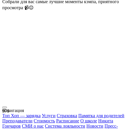
Собрали для вас самые лучшие моменты кэмпа, приятного
просмотра 📹😌
Навигация
976
Топ Хоп — зарядка
Услуги
Страховка
Памятка для родителей
Преподаватели
Стоимость
Расписание
О школе
Никита
Гончаров
СМИ о нас
Система лояльности
Новости
Пресс-