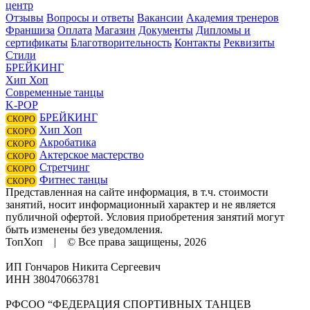
центр
Отзывы
Вопросы и ответы
Вакансии
Академия тренеров
Франшиза
Оплата
Магазин
Документы
Дипломы и
сертификаты
Благотворительность
Контакты
Реквизиты
Стили
БРЕЙКИНГ
Хип Хоп
Современные танцы
K-POP
БРЕЙКИНГ
СКОРО
Хип Хоп
СКОРО
Акробатика
СКОРО
Актерское мастерство
СКОРО
Стретчинг
СКОРО
Фитнес танцы
СКОРО
Представленная на сайте информация, в т.ч. стоимости
занятий, носит информационный характер и не является
публичной офертой. Условия приобретения занятий могут
быть изменены без уведомления.
ТопХоп | © Все права защищены, 2026
ИП Гончаров Никита Сергеевич
ИНН 380470663781
РФСОО “ФЕДЕРАЦИЯ СПОРТИВНЫХ ТАНЦЕВ