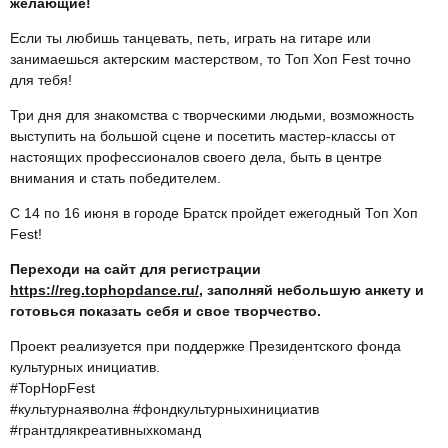
желающие!
Если ты любишь танцевать, петь, играть на гитаре или
занимаешься актерским мастерством, то Топ Хоп Fest точно
для тебя!
Три дня для знакомства с творческими людьми, возможность
выступить на большой сцене и посетить мастер-классы от
настоящих профессионалов своего дела, быть в центре
внимания и стать победителем.
С 14 по 16 июня в городе Братск пройдет ежегодный Топ Хоп
Fest!
Переходи на сайт для регистрации
https://reg.tophopdance.ru/
, заполняй небольшую анкету и
готовься показать себя и свое творчество.
Проект реализуется при поддержке Президентского фонда
культурных инициатив.
#TopHopFest
#культурнаяволна #фондкультурныхинициатив
#грантдлякреативныхкоманд