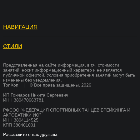
НАВИГАЦИЯ
Топ Хоп — зарядка
Отзывы
Услуги
Вопросы и ответы
СТИЛИ
БРЕЙКИНГ
Страховка
Вакансии
ХИП ХОП
Памятка для родителей
Академия тренеров
Представленная на сайте информация, в т.ч. стоимости
занятий, носит информационный характер и не является
СОВРЕМЕННЫЕ ТАНЦЫ
публичной офертой. Условия приобретения занятий могут быть
Преподаватели
Франшиза
изменены без уведомления.
K-POP
ТопХоп | © Все права защищены, 2026
Стоимость
Оплата
ИП Гончаров Никита Сергеевич
СКОРО
Расписание
Магазин
БРЕЙКИНГ
ИНН 380470663781
О школе
Документы
РФСОО “ФЕДЕРАЦИЯ СПОРТИВНЫХ ТАНЦЕВ БРЕЙКИНГА И
СКОРО
АКРОБАТИКИ ИО”
ХИП ХОП
Никита Гончаров
Дипломы и сертификаты
ИНН 3804114525
КПП 380401001
СКОРО
СМИ о нас
Благотворительность
АКРОБАТИКА
Расскажите о нас друзьям:
Система лояльности
Контакты