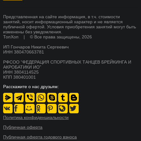
БРЕЙКИНГ
Страховка
Вакансии
ХИП ХОП
Памятка для родителей
Академия тренеров
Представленная на сайте информация, в т.ч. стоимости
занятий, носит информационный характер и не является
СОВРЕМЕННЫЕ ТАНЦЫ
публичной офертой. Условия приобретения занятий могут быть
Преподаватели
Франшиза
изменены без уведомления.
K-POP
ТопХоп | © Все права защищены, 2026
Стоимость
Оплата
ИП Гончаров Никита Сергеевич
СКОРО
Расписание
Магазин
БРЕЙКИНГ
ИНН 380470663781
О школе
Документы
РФСОО “ФЕДЕРАЦИЯ СПОРТИВНЫХ ТАНЦЕВ БРЕЙКИНГА И
СКОРО
АКРОБАТИКИ ИО”
ХИП ХОП
Никита Гончаров
Дипломы и сертификаты
ИНН 3804114525
КПП 380401001
СКОРО
СМИ о нас
Благотворительность
АКРОБАТИКА
Расскажите о нас друзьям:
Система лояльности
Контакты
СКОРО
АКТЕРСКОЕ МАСТЕРСТВО
Новости
Реквизиты
СКОРО
Пресс-центр
СТРЕТЧИНГ
Политика конфиденциальности
СКОРО
Публичная оферта
ФИТНЕС ТАНЦЫ
Публичная оферта годового взноса